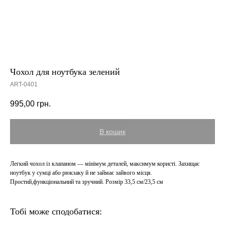
Чохол для ноутбука зелений
ART-0401
995,00
грн.
В кошик
Легкий чохол із клапаном — мінімум деталей, максимум користі. Захищає
ноутбук у сумці або рюкзаку й не займає зайвого місця.
Простий,функціональний та зручний. Розмір 33,5 см/23,5 см
Тобі може сподобатися: