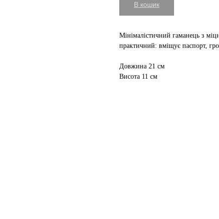
В кошик
Мінімалістичний гаманець з міц
практичний: вміщує паспорт, грош
Довжина 21 см
Висота 11 см