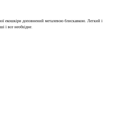
ної екошкіри доповнений металевою блискавкою. Легкий і
і і все необхідне.