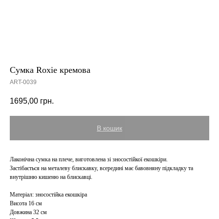
Сумка Roxie кремова
ART-0039
1695,00
грн.
В кошик
Лаконічна сумка на плече, виготовлена зі зносостійкої екошкіри.
Застібається на металеву блискавку, всередині має бавовняну підкладку та
внутрішню кишеню на блискавці.
Матеріал: зносостійка екошкіра
Висота 16 см
Довжина 32 см