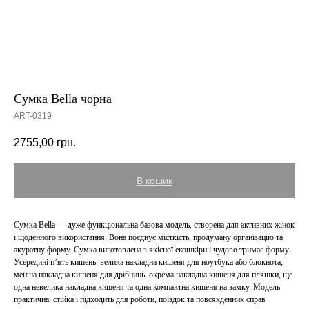
Сумка Bella чорна
ART-0319
2755,00
грн.
В кошик
Сумка Bella — дуже функціональна базова модель, створена для активних жінок
і щоденного використання. Вона поєднує місткість, продуману організацію та
акуратну форму. Сумка виготовлена з якісної екошкіри і чудово тримає форму.
Усередині п’ять кишень: велика накладна кишеня для ноутбука або блокнота,
менша накладна кишеня для дрібниць, окрема накладна кишеня для пляшки, ще
одна невелика накладна кишеня та одна компактна кишеня на замку. Модель
практична, стійка і підходить для роботи, поїздок та повсякденних справ