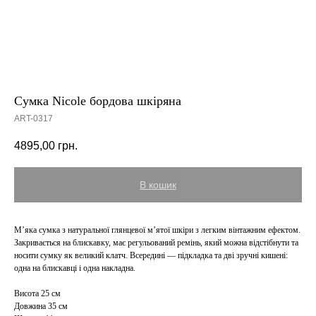
Сумка Nicole бордова шкіряна
ART-0317
4895,00
грн.
В кошик
Мʼяка сумка з натуральної глянцевої мʼятої шкіри з легким вінтажним ефектом.
Закривається на блискавку, має регульований ремінь, який можна відстібнути та
носити сумку як великий клатч. Всередині — підкладка та дві зручні кишені:
одна на блискавці і одна накладна.
Висота 25 см
Довжина 35 см