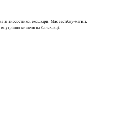
а зі зносостійкої екошкіри. Має застібку-магніт,
а внутрішня кишеня на блискавці.