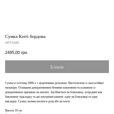
Сумка Kerri бордова
ART-0366
2495,00
грн.
В кошик
Сумка в естетиці 2000-х з акцентними деталями. Виготовлена зі зносостійкої
екошкіри. Оснащена декоративними бічними кишенями та клапаном із
декоративною пряжкою на магніті. Застібається на блискавку, всередині має
бавовняну підкладку та дві внутрішні кишені: одну на блискавці та одну
накладну. Сумку можна носити в руці або на плечі.
Висота 19 см