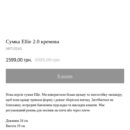
Сумка Ellie 2.0 кремова
ART-0243
1599,00
грн.
1995,00
грн.
В кошик
Нова версія сумки Ellie. Ми використали більш щільну та зносостійку екошкіру,
щоб вона краще тримала форму і довше зберігала вигляд. Застібається на
блискавку, всередині бавовняна підкладка та накладна кишеня. Має
регульований ремінь для носіння на плечі або через плече.
Довжина 34 см
Висота 19 см