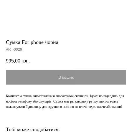
Сумка For phone чорна
ART-0029
995,00
грн.
В кошик
Компактна сумка, виготовлена зі зносостійкої екошкіри. Ідеально підходить для
носіння телефону або окулярів. Сумка має регульовану ручку, що дозволяє
налаштувати її довжину для зручного носіння на плечі, через плече або на шиї.
Тобі може сподобатися: