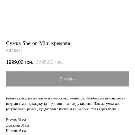
Сумка Sheron Mini кремова
ART-0022
1999,00
грн.
2295,00
грн.
В кошик
Базова сумка, виготовлена зі зносостійкої екошкіри. Застібається на блискавку,
всередині має підкладку та внутрішню накладну кишеню. Також сумка має
регульований ремінь, що дозволяє носити її як на плечі, так і через плече.
Висота 20 см
Довжина 30 см
Ширина 6 см