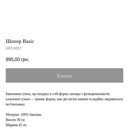
Шопер Basic
ART-0057
995,00
грн.
В кошик
Бавовняна сумка, що поєднує в собі форму шопера з функціональністю
класичної сумки — тримає форму, має дві місткі кишені та надійно закривається
на блискавку.
Матеріал:
100% бавовна
Висота 30 см
Ширина 42 см