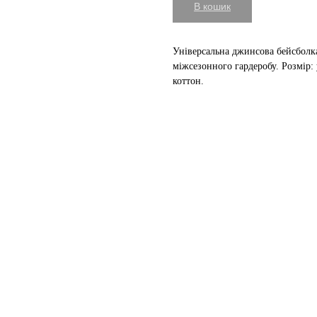
В кошик
Універсальна джинсова бейсболка
міжсезонного гардеробу. Розмір: 
коттон.